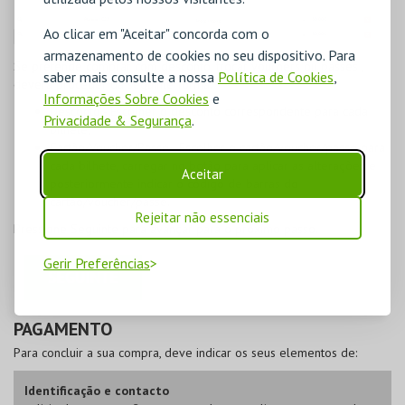
Ao clicar em "Aceitar" concorda com o
armazenamento de cookies no seu dispositivo. Para
Se pretende
comprar com desconto, trocar vouchers ou passes
,
saber mais consulte a nossa
Política de Cookies
,
deverá proceder da seguinte forma:
Informações Sobre Cookies
e
Desconto
- Escolher o desconto correspondente para cada
Privacidade & Segurança
.
bilhete;
Cartão/Voucher/Passe
- Escolher o cartão/voucher/passe para
cada bilhete, carregar no botão para aplicar as alterações e
Aceitar
posteriormente indicar o código de barras do
cartão/voucher/passe.
Rejeitar não essenciais
Pressione
Seguinte
para avançar para o próximo passo.
Gerir Preferências
PAGAMENTO
Para concluir a sua compra, deve indicar os seus elementos de:
Identificação e contacto