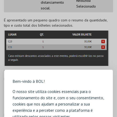
Reduzida
distanciamento
Selecionado
social.
É apresentado um pequeno quadro com o resumo da quantidade,
tipo e custo total dos bilhetes selecionados.
Utilize o botão
para eliminar os respetivos bilhetes.
Pressione
Seguinte
para avançar para o próximo passo.
Bem-vindo à BOL!
O nosso site utiliza cookies essenciais para o
funcionamento do site e, com o seu consentimento,
cookies que nos ajudam a personalizar a sua
CARRINHO
experiência e a perceber como a plataforma é
Por defeito, é assinalado o tipo de bilhete Inteiro.
utilizada pelos nossos visitantes.