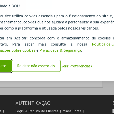
MICROSOFT
indo à BOL!
o site utiliza cookies essenciais para o funcionamento do site e
Iniciar sessão com a Apple
nsentimento, cookies que nos ajudam a personalizar a sua experiên
er como a plataforma é utilizada pelos nossos visitantes.
icar em "Aceitar" concorda com o armazenamento de cookies 
ositivo. Para saber mais consulte a nossa
Política de 
ações Sobre Cookies
e
Privacidade & Segurança
.
 as suas compras na área de cliente.
itar
Rejeitar não essenciais
Gerir Preferências
AUTENTICAÇÃO
s
Login & Registo de Clientes
Minha Conta