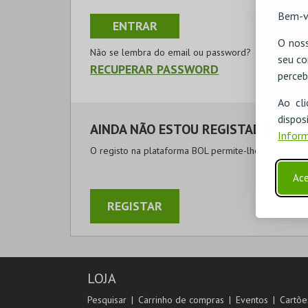
Bem-v
O noss
Não se lembra do email ou password?
seu co
RECUPERAR PASSWORD
perceb
Ao cl
disp
AINDA NÃO ESTOU REGISTADO
Inform
O registo na plataforma BOL permite-lhe acompanhar
Ace
REGISTAR
LOJA
Pesquisar
Carrinho de compras
Eventos
Cartõe