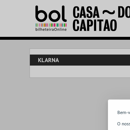
KLARNA
Bem-v
O noss