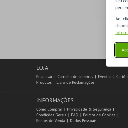
seu co
perceb
Ao cl
disp
Inform
Ace
LOJA
Pesquisar
Carrinho de compras
Eventos
Cartõe
Produtos
Livro de Reclamações
INFORMAÇÕES
Como Comprar
Privacidade & Segurança
Condições Gerais
FAQ
Política de Cookies
Pontos de Venda
Dados Pessoais